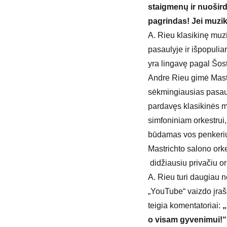
staigmenų ir nuošird
pagrindas! Jei muzika
A. Rieu klasikinę mu
pasaulyje ir išpopulia
yra lingavę pagal Šos
Andre Rieu gimė Mastr
sėkmingiausias pasaul
pardavęs klasikinės m
simfoniniam orkestrui,
būdamas vos penkerių.
Mastrichto salono ork
didžiausiu privačiu or
A. Rieu turi daugiau n
„YouTube“ vaizdo įraša
teigia komentatoriai:
„
o visam gyvenimui!“