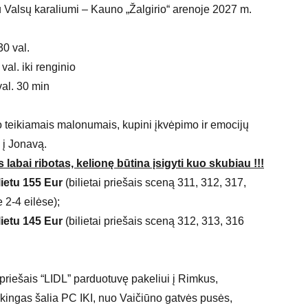
Valsų karaliumi – Kauno „Žalgirio“ arenoje 2027 m.
30 val.
val. iki renginio
val. 30 min
teikiamais malonumais, kupini įkvėpimo ir emocijų
 į Jonavą.
s labai ribotas, kelionę būtina įsigyti kuo skubiau !!!
lietu 155 Eur
(bilietai priešais sceną 311, 312, 317,
 2-4 eilėse);
lietu 145 Eur
(bilietai priešais sceną 312, 313, 316
priešais “LIDL” parduotuvę pakeliui į Rimkus,
kingas šalia PC IKI, nuo Vaičiūno gatvės pusės,