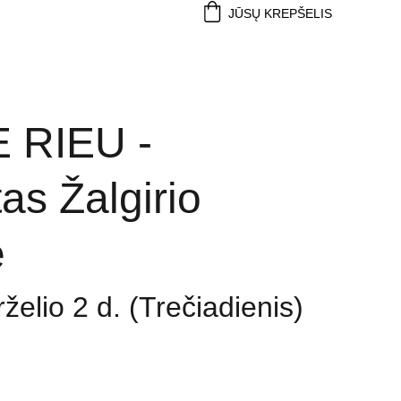
JŪSŲ KREPŠELIS
 RIEU -
as Žalgirio
e
želio 2 d. (Trečiadienis)