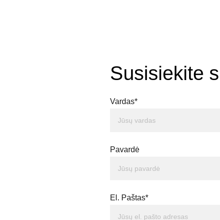
+370 614 55 642
Susisiekite 
Vardas*
Pavardė
El. Paštas*