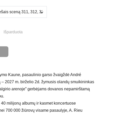
Išparduota
Į
dymo Kaune, pasaulinio garso žvaigždė André
vą – 2027 m. birželio 2d. žymusis olandų smuikininkas
Žalgirio arenoje” gerbėjams dovanos nepamirštamą
ou.
 40 milijonų albumų ir kasmet koncertuose
nei 700 000 žiūrovų visame pasaulyje, A. Rieu