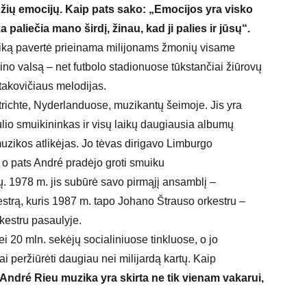
žių emocijų. Kaip pats sako: „Emocijos yra visko
 paliečia mano širdį, žinau, kad ji palies ir jūsų“.
ziką pavertė prieinama milijonams žmonių visame
rino valsą – net futbolo stadionuose tūkstančiai žiūrovų
takovičiaus melodijas.
ichte, Nyderlanduose, muzikantų šeimoje. Jis yra
io smuikininkas ir visų laikų daugiausia albumų
uzikos atlikėjas. Jo tėvas dirigavo Limburgo
 o pats André pradėjo groti smuiku
 1978 m. jis subūrė savo pirmąjį ansamblį –
estrą, kuris 1987 m. tapo Johano Štrauso orkestru –
kestru pasaulyje.
ei 20 mln. sekėjų socialiniuose tinkluose, o jo
i peržiūrėti daugiau nei milijardą kartų. Kaip
André Rieu muzika yra skirta ne tik vienam vakarui,