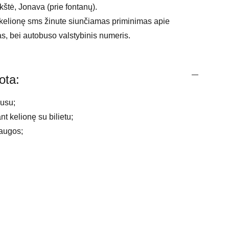
kštė, Jonava (prie fontanų).
kelionę sms žinute siunčiamas priminimas apie
tas, bei autobuso valstybinis numeris.
ota:
busu;
nt kelionę su bilietu;
augos;