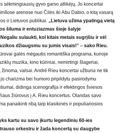
s sėkmingiausių gyvo garso atlikėjų. Jo koncertai
mšose arenose nuo Čilės iki Abu Dabio, o kitą vasarą
s ir Lietuvos publikai.
„Lietuva užima ypatingą vietą
os šiluma ir entuziazmas šioje šalyje
Negaliu sulaukti, kol kitais metais sugrįšiu ir vėl
muzikos džiaugsmu su jumis visais!“ – sako Rieu.
ūrovai galės mėgautis romantiška programa, kurioje
iklų muzika, kino kūriniai, nemirtingi šlageriai,
r, žinoma, valsai. André Rieu koncertai užburia ne tik
r jo charizma bei humoro pripildytu pasirodymu
tiumai, didinga scenografija ir efektingos šviesos
mžiaus žiūrovus į A. Rieu koncertus. Olandas savo
ma panaikinti ribą tarp klasikinės ir populiariosios
tvyks kartu su savo įkurtu legendiniu 60-ies
rauso orkestru ir žada koncertą su daugybe