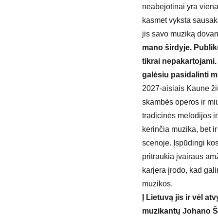
neabejotinai yra viena
kasmet vyksta sausaki
jis savo muziką dovano
mano širdyje. Publik
tikrai nepakartojami. 
galėsiu pasidalinti 
2027-aisiais Kaune ži
skambės operos ir miuz
tradicinės melodijos i
kerinčia muzika, bet i
scenoje. Įspūdingi kos
pritraukia įvairaus a
karjera įrodo, kad gali
muzikos.
Į Lietuvą jis ir vėl a
muzikantų Johano Št