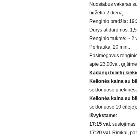
Nuostabus vakaras su 
birželio 2 dieną.
Renginio pradžia: 19:
Durys atidaromos: 1,5 
Renginio trukmė: ~ 2 
Pertrauka: 20 min..
Pasimėgavus renginio 
apie 23.00val. grįšime
Kadangi bilietų kieki
Kelionės kaina su bi
sektoriuose priekinėse
Kelionės kaina su bi
sektoriuose 10 eilėje);
Išvykstame:
17:15 val.
sustojimas 
17:20 val.
Rimkai, par