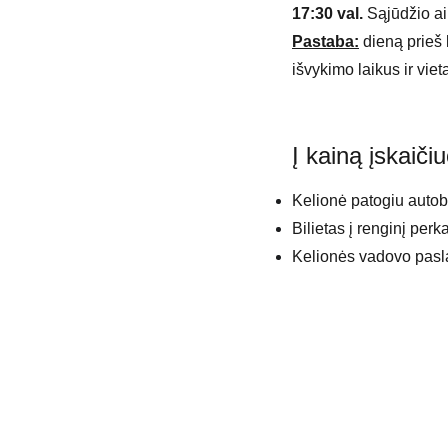
17:30
val.
Sąjūdžio ai
Pastaba:
dieną prieš 
išvykimo laikus ir vie
Į kainą įskaičiu
Kelionė patogiu auto
Bilietas į renginį perka
Kelionės vadovo pasl
Kelionės kontaktinis asmuo