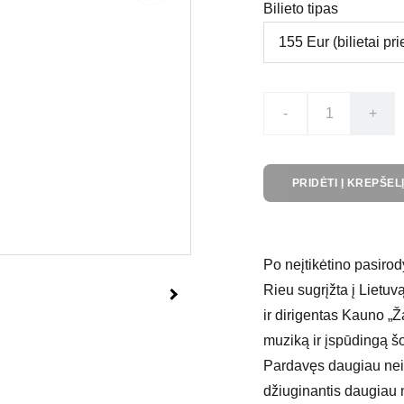
Bilieto tipas
-
+
PRIDĖTI Į KREPŠEL
Po neįtikėtino pasiro
Rieu sugrįžta į Lietu
ir dirigentas Kauno „
muziką ir įspūdingą š
Pardavęs daugiau nei
džiuginantis daugiau 