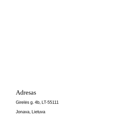
Užsisakyk naujienlaiškį ir apie naujas
keliones sužinosi pirmas
PRENUMERUOTI NAUJIENLAIŠKĮ
Adresas
Girelės g. 4b, LT-55111
Jonava, Lietuva