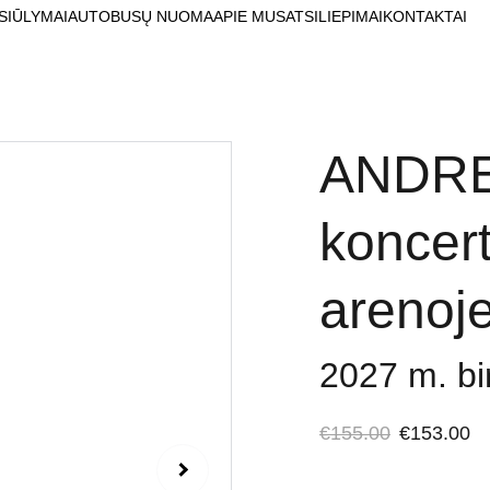
SIŪLYMAI
AUTOBUSŲ NUOMA
APIE MUS
ATSILIEPIMAI
KONTAKTAI
ANDRE
koncert
arenoj
2027 m. bir
€155.00
€153.00